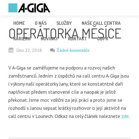
HOME
O NÁS
SLUŽBY
NAŠE CALL CENTRA
OPERÁTORKA MĚSÍCE
KARIÉRA
NOVINKY
KONTAKT
GDPR
Úno
22,
2018
Žádné komentáře
V A-Giga se zaměřujeme na podporu a rozvoj našich
zaměstnanců. Jedním z úspěchů na call centru A-Giga jsou
i výkony naší operátorky Jany, které se konstatntně daří
naplňovat předem stanovené cíle a naopak je ještě
překonat. Jsme moc vděčni za její práci a proto jsme se
rozhodli s Janou sepsat krátký rozhovor o její aktivitě na
call centru v Lounech. Odkaz na celý článek naleznete
zde
.