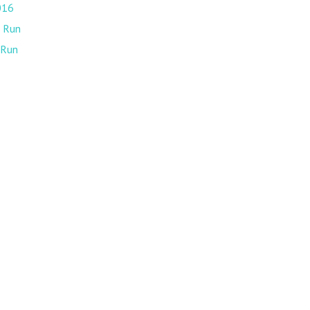
016
n Run
 Run