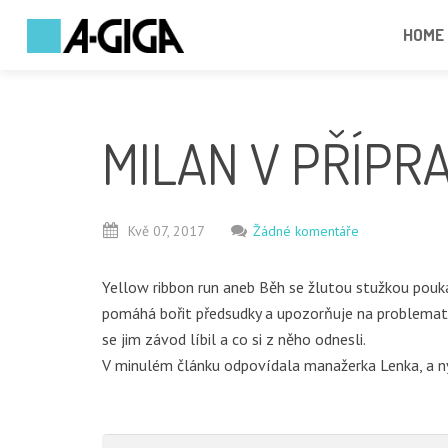
HOME
MILAN V PŘÍPR
Kvě
07,
2017
Žádné komentáře
Yellow ribbon run aneb Běh se žlutou stužkou pou
pomáhá bořit předsudky a upozorňuje na problematiku
se jim závod líbil a co si z něho odnesli.
V minulém článku odpovídala manažerka Lenka, a ny
Vyhledávání