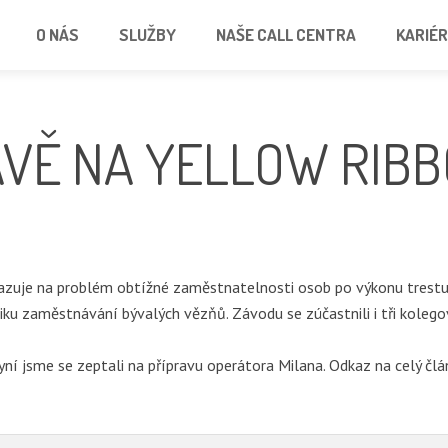
O NÁS
SLUŽBY
NAŠE CALL CENTRA
KARIÉ
AVĚ NA YELLOW RIB
kazuje na problém obtížné zaměstnatelnosti osob po výkonu trestu
 zaměstnávání bývalých vězňů. Závodu se zúčastnili i tři kolegové 
ní jsme se zeptali na přípravu operátora Milana. Odkaz na celý čl