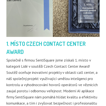
1. MÍSTO CZECH CONTACT CENTER
AWARD
Společně s firmou SentiSquare jsme získali 1. místo v
kategorii Lidé v soutěži Czech Contact Center Award!
Soutěž oceňuje inovativní projekty v oblasti call center, a
náš společný projekt využívající umělou inteligenci pro
kontrolu a vyhodnocování hovorů operátorů ve věznicích
zaujal porotu i odbornou veřejnost. Moderní AI aplikace
firmy SentiSquare nám pomáhá hlídat kvalitu a efektivitu
komunikace, a tím i zvyšovat bezpečnost i profesionalitu