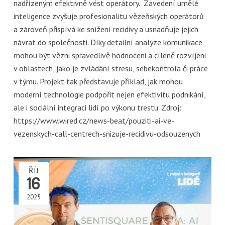
nadřízeným efektivně vést operátory. Zavedení umělé
inteligence zvyšuje profesionalitu vězeňských operátorů
a zároveň přispívá ke snížení recidivy a usnadňuje jejich
návrat do společnosti. Díky detailní analýze komunikace
mohou být vězni spravedlivě hodnoceni a cíleně rozvíjeni
v oblastech, jako je zvládání stresu, sebekontrola či práce
v týmu. Projekt tak představuje příklad, jak mohou
moderní technologie podpořit nejen efektivitu podnikání,
ale i sociální integraci lidí po výkonu trestu. Zdroj:
https://www.wired.cz/news-beat/pouziti-ai-ve-
vezenskych-call-centrech-snizuje-recidivu-odsouzenych
ŘÍJ
16
2025