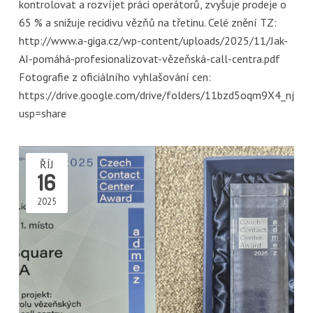
kontrolovat a rozvíjet práci operátorů, zvyšuje prodeje o
65 % a snižuje recidivu vězňů na třetinu. Celé znění TZ:
http://www.a-giga.cz/wp-content/uploads/2025/11/Jak-
AI-pomáhá-profesionalizovat-vězeňská-call-centra.pdf
Fotografie z oficiálního vyhlašování cen:
https://drive.google.com/drive/folders/11bzd5oqm9X4_nj
usp=share
ŘÍJ
16
2025