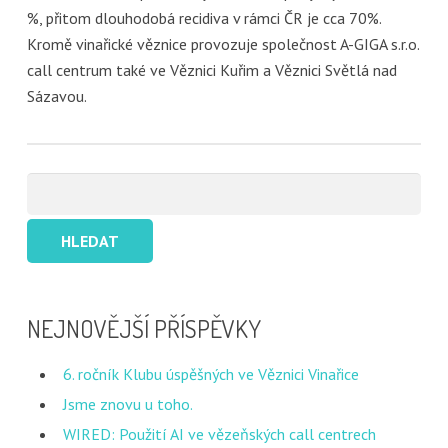
%, přitom dlouhodobá recidiva v rámci ČR je cca 70%.
Kromě vinařické věznice provozuje společnost A-GIGA s.r.o.
call centrum také ve Věznici Kuřim a Věznici Světlá nad
Sázavou.
Vyhledávání
NEJNOVĚJŠÍ PŘÍSPĚVKY
6. ročník Klubu úspěšných ve Věznici Vinařice
Jsme znovu u toho.
WIRED: Použití AI ve vězeňských call centrech