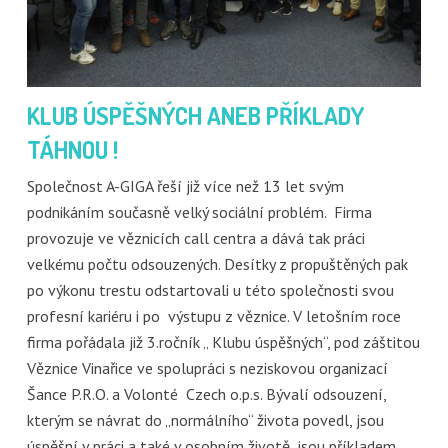
KLUB ÚSPĚŠNÝCH ANEB PŘÍKLADY
TÁHNOU !
Společnost A-GIGA řeší již více než 13 let svým
podnikáním současně velký sociální problém. Firma
provozuje ve věznicích call centra a dává tak práci
velkému počtu odsouzených. Desítky z propuštěných pak
po výkonu trestu odstartovali u této společnosti svou
profesní kariéru i po výstupu z věznice. V letošním roce
firma pořádala již 3.ročník „ Klubu úspěšných“, pod záštitou
Věznice Vinařice ve spolupráci s neziskovou organizací
Šance P.R.O. a Volonté Czech o.p.s. Bývalí odsouzení,
kterým se návrat do „normálního“ života povedl, jsou
úspěšní v práci a také v osobním životě, jsou příkladem