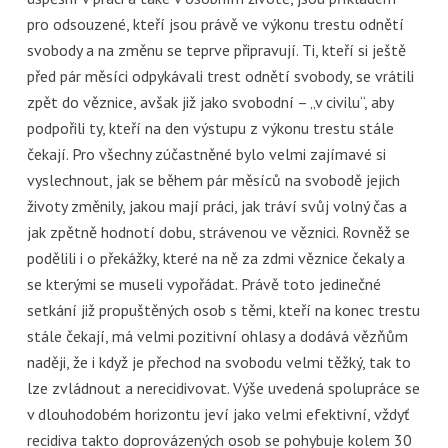
pro odsouzené, kteří jsou právě ve výkonu trestu odnětí
svobody a na změnu se teprve připravují. Ti, kteří si ještě
před pár měsíci odpykávali trest odnětí svobody, se vrátili
zpět do věznice, avšak již jako svobodní – „v civilu“, aby
podpořili ty, kteří na den výstupu z výkonu trestu stále
čekají. Pro všechny zúčastněné bylo velmi zajímavé si
vyslechnout, jak se během pár měsíců na svobodě jejich
životy změnily, jakou mají práci, jak tráví svůj volný čas a
jak zpětně hodnotí dobu, strávenou ve věznici. Rovněž se
podělili i o překážky, které na ně za zdmi věznice čekaly a
se kterými se museli vypořádat. Právě toto jedinečné
setkání již propuštěných osob s těmi, kteří na konec trestu
stále čekají, má velmi pozitivní ohlasy a dodává vězňům
naději, že i když je přechod na svobodu velmi těžký, tak to
lze zvládnout a nerecidivovat. Výše uvedená spolupráce se
v dlouhodobém horizontu jeví jako velmi efektivní, vždyť
recidiva takto doprovázených osob se pohybuje kolem 30