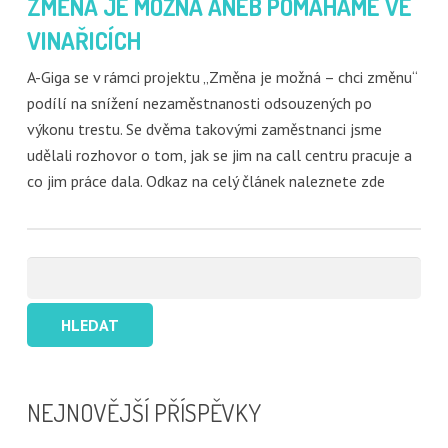
ZMĚNA JE MOŽNÁ ANEB POMÁHÁME VE
VINAŘICÍCH
A-Giga se v rámci projektu „Změna je možná – chci změnu“
podílí na snížení nezaměstnanosti odsouzených po
výkonu trestu. Se dvěma takovými zaměstnanci jsme
udělali rozhovor o tom, jak se jim na call centru pracuje a
co jim práce dala. Odkaz na celý článek naleznete zde
Vyhledávání
NEJNOVĚJŠÍ PŘÍSPĚVKY