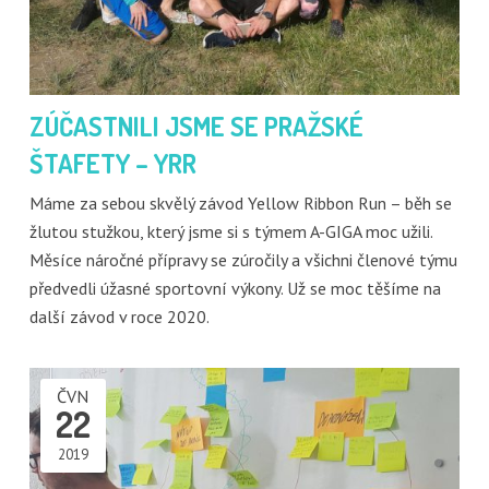
ZÚČASTNILI JSME SE PRAŽSKÉ
ŠTAFETY – YRR
Máme za sebou skvělý závod Yellow Ribbon Run – běh se
žlutou stužkou, který jsme si s týmem A-GIGA moc užili.
Měsíce náročné přípravy se zúročily a všichni členové týmu
předvedli úžasné sportovní výkony. Už se moc těšíme na
další závod v roce 2020.
ČVN
22
2019