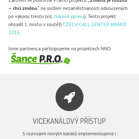
Zároveň se podílíme v rámci projektu
„Změna je možná
– chci změnu“
na snížení nezaměstnanosti odsouzených
po výkonu trestu (viz.
tisková zpráva
). Tento projekt
obsadil 1. místo v soutěži
CZECH CALL CENTER AWARD
2016
.
Jsme partnery a participujeme na projektech NNO
VICEKANÁLOVÝ PŘÍSTUP
S rozvojem nových kanálů implementujeme i