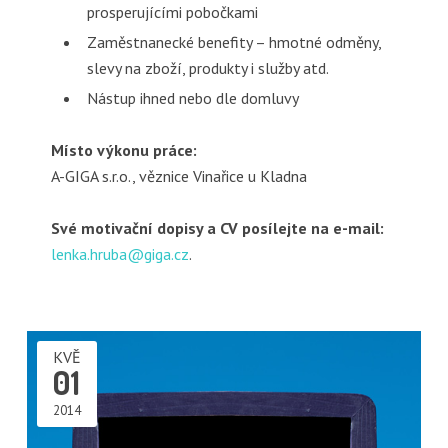
prosperujícími pobočkami
Zaměstnanecké benefity – hmotné odměny,
slevy na zboží, produkty i služby atd.
Nástup ihned nebo dle domluvy
Místo výkonu práce:
A-GIGA s.r.o., věznice Vinařice u Kladna
Své motivační dopisy a CV posílejte na e-mail:
lenka.hruba@giga.cz
.
KVĚ
01
2014