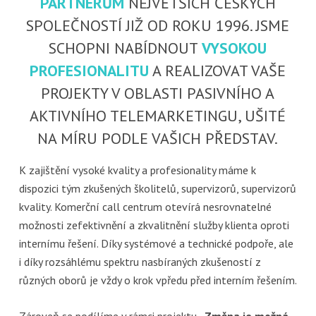
PARTNERŮM
NEJVĚTŠÍCH ČESKÝCH
SPOLEČNOSTÍ JIŽ OD ROKU 1996. JSME
SCHOPNI NABÍDNOUT
VYSOKOU
PROFESIONALITU
A REALIZOVAT VAŠE
PROJEKTY V OBLASTI PASIVNÍHO A
AKTIVNÍHO TELEMARKETINGU, UŠITÉ
NA MÍRU PODLE VAŠICH PŘEDSTAV.
K zajištění vysoké kvality a profesionality máme k
dispozici tým zkušených školitelů, supervizorů, supervizorů
kvality. Komerční call centrum otevírá nesrovnatelné
možnosti zefektivnění a zkvalitnění služby klienta oproti
internímu řešení. Díky systémové a technické podpoře, ale
i díky rozsáhlému spektru nasbíraných zkušeností z
různých oborů je vždy o krok vpředu před interním řešením.