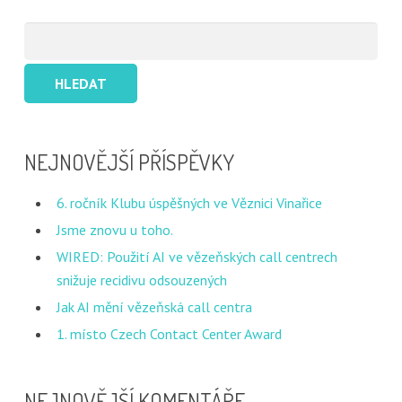
Vyhledávání
NEJNOVĚJŠÍ PŘÍSPĚVKY
6. ročník Klubu úspěšných ve Věznici Vinařice
Jsme znovu u toho.
WIRED: Použití AI ve vězeňských call centrech
snižuje recidivu odsouzených
Jak AI mění vězeňská call centra
1. místo Czech Contact Center Award
NEJNOVĚJŠÍ KOMENTÁŘE