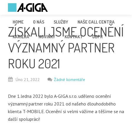
HOME
O NÁS
SLUŽBY
NAŠE CALL CENTRA
ZÍSKALI JSME OCENĚNÍ
KARIÉRA
NOVINKY
KONTAKT
GDPR
VÝZNAMNÝ PARTNER
ROKU 2021
Úno
21,
2022
Žádné komentáře
Dne 1.ledna 2022 bylo A-GIGA s.r.o. uděleno ocenění
významný partner roku 2021 od našeho dlouhodobého
klienta T-MOBILE. Ocenění si velmi vážíme a těšíme se na
další spolupráci!