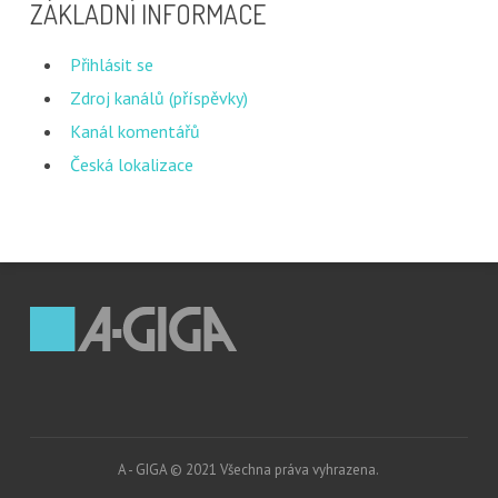
ZÁKLADNÍ INFORMACE
Přihlásit se
Zdroj kanálů (příspěvky)
Kanál komentářů
Česká lokalizace
A - GIGA © 2021 Všechna práva vyhrazena.