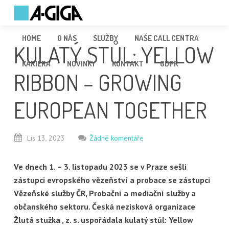
HOME
O NÁS
SLUŽBY
NAŠE CALL CENTRA
KULATÝ STŮL: YELLOW
KARIÉRA
NOVINKY
KONTAKT
GDPR
RIBBON – GROWING
EUROPEAN TOGETHER
Lis
13,
2023
Žádné komentáře
Ve dnech 1. – 3. listopadu 2023 se v Praze sešli
zástupci
evropského vězeňství a probace se zástupci
Vězeňské služby ČR, Probační a mediační
služby a
občanského sektoru. Česká nezisková organizace
Žlutá stužka , z. s. uspořádala
kulatý stůl: Yellow